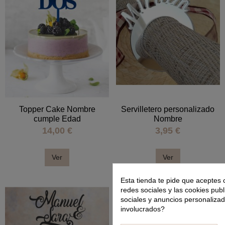
Topper Cake Nombre
Servilletero personalizado
cumple Edad
Nombre
14,00 €
3,95 €
Ver
Ver
Esta tienda te pide que aceptes 
redes sociales y las cookies publ
sociales y anuncios personaliza
involucrados?