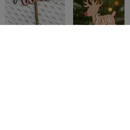
Topper Cake nombre con
Adorno de Navidad Reno
base de madera
con Nombre
14,00 €
6,95 €
Ver
Ver