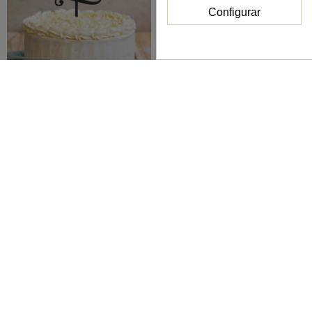
Configurar
Topper boda nombres
Topper Bautizo con
personalizados
nombre
16,00 €
14,00 €
Ver
Ver