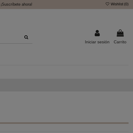
¡Suscríbete ahora!
Wishlist (
0
)
Iniciar sesión
Carrito