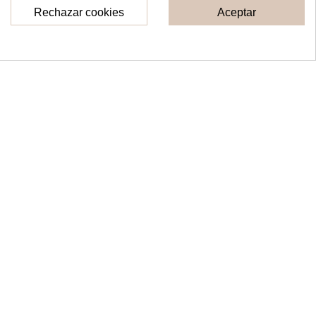
Rechazar cookies
Aceptar
Consentimiento de cookies
Topper con nombre
Topper pareja con
personalizado
nombres
10,00 €
14,00 €
Ver
Ver