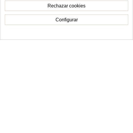
Rechazar cookies
Configurar
Consentimiento de cookies
Fuera de stock
Topper Cake capas Happy
Topper Cake capas Cars
Halloween
personalizado
14,00 €
20,00 €
Añadir al carrito
Ver