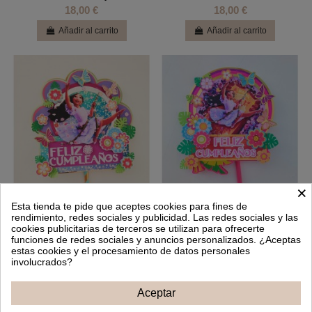
18,00 €
18,00 €
Añadir al carrito
Añadir al carrito
×
Esta tienda te pide que aceptes cookies para fines de
rendimiento, redes sociales y publicidad. Las redes sociales y las
cookies publicitarias de terceros se utilizan para ofrecerte
funciones de redes sociales y anuncios personalizados. ¿Aceptas
Topper Cake capas Isabella
Topper Cake capas Encanto
estas cookies y el procesamiento de datos personales
Encanto
Isabella
involucrados?
16,00 €
16,00 €
Aceptar
Añadir al carrito
Añadir al carrito