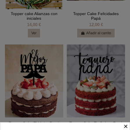
Topper cake Alianzas con
Topper Cake Felicidades
iniciales
Papá
14,00 €
12,00 €
Ver
Añadir al carrito
Topper Cake El Mejor Papá
Topper Cake Te Quiero Papá
×
12,00 €
12,00 €