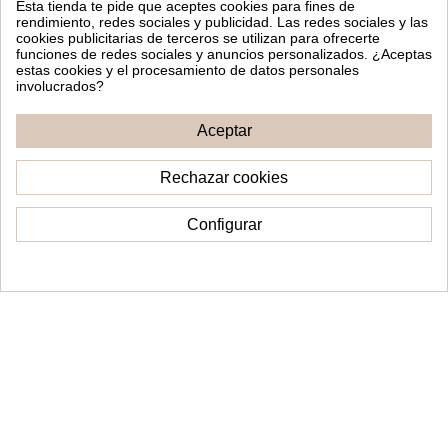
Esta tienda te pide que aceptes cookies para fines de
rendimiento, redes sociales y publicidad. Las redes sociales y las
Añadir al carrito
Añadir al carrito
cookies publicitarias de terceros se utilizan para ofrecerte
funciones de redes sociales y anuncios personalizados. ¿Aceptas
estas cookies y el procesamiento de datos personales
involucrados?
Aceptar
Rechazar cookies
Configurar
Consentimiento de cookies
Topper Cake Nombre Olivo
Topper cake iniciales
14,00 €
12,00 €
Ver
Ver