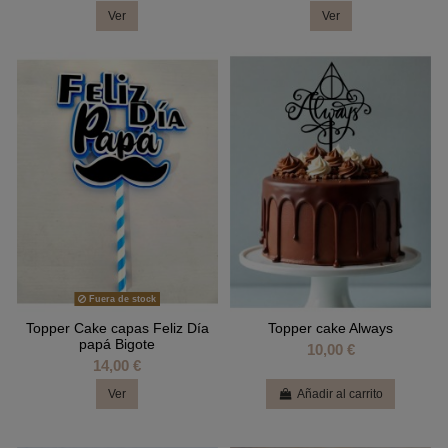
Ver
Ver
Fuera de stock
Topper Cake capas Feliz Día
Topper cake Always
papá Bigote
10,00 €
14,00 €
Ver
Añadir al carrito