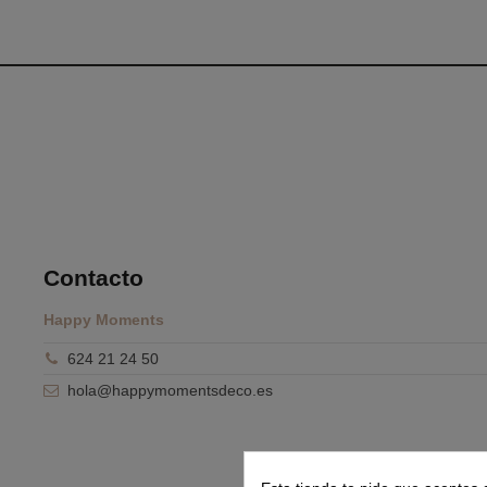
Contacto
Happy Moments
624 21 24 50
hola@happymomentsdeco.es