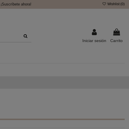
¡Suscríbete ahora!
Wishlist (
0
)
Iniciar sesión
Carrito