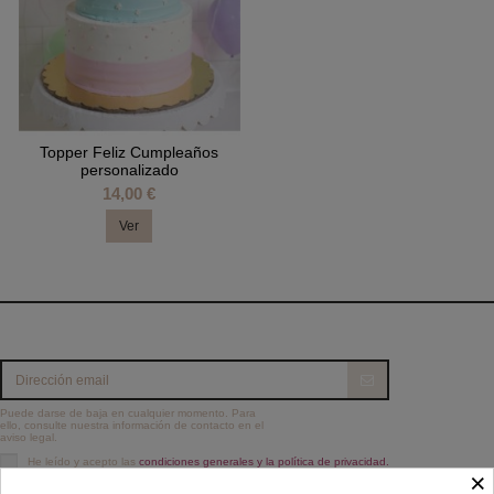
Topper Feliz Cumpleaños
personalizado
14,00 €
Ver
Puede darse de baja en cualquier momento. Para
ello, consulte nuestra información de contacto en el
aviso legal.
He leído y acepto las
condiciones generales y la política de privacidad.
×
Información