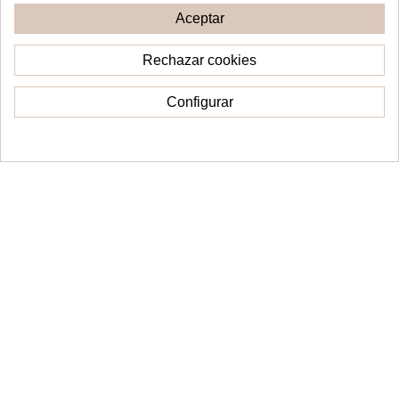
Aceptar
Añadir al carrito
Rechazar cookies
Configurar
Consentimiento de cookies
Puede darse de baja en cualquier momento. Para
ello, consulte nuestra información de contacto en el
aviso legal.
He leído y acepto las
condiciones generales y la política de privacidad.
Información
Contacto
Síguenos
Boletín de noticias