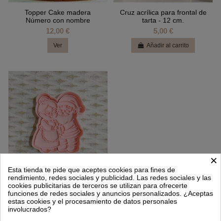
Topper Cake madera
Cruz acrílica para frontal de
Número con nombre
tarta - 12 cm.
12,00 €
5,00 €
Ver
Añadir al carrito
×
Esta tienda te pide que aceptes cookies para fines de
rendimiento, redes sociales y publicidad. Las redes sociales y las
cookies publicitarias de terceros se utilizan para ofrecerte
funciones de redes sociales y anuncios personalizados. ¿Aceptas
Cortador con marcador
estas cookies y el procesamiento de datos personales
Mamá y Papá Noel
involucrados?
6,95 €