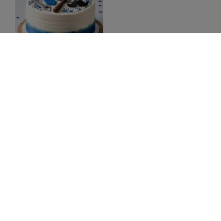
Topper Cake Feliz día
Papá
12,00 €
Añadir al carrito
Puede darse de baja en cualquier momento. Para
ello, consulte nuestra información de contacto en