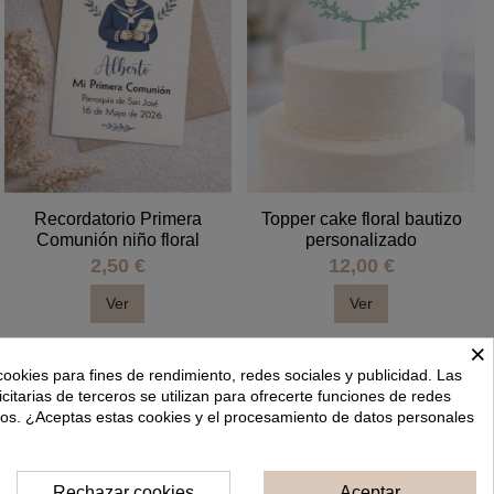
Recordatorio Primera
Topper cake floral bautizo
Comunión niño floral
personalizado
2,50 €
12,00 €
Ver
Ver
×
cookies para fines de rendimiento, redes sociales y publicidad. Las
icitarias de terceros se utilizan para ofrecerte funciones de redes
dos. ¿Aceptas estas cookies y el procesamiento de datos personales
Rechazar cookies
Aceptar