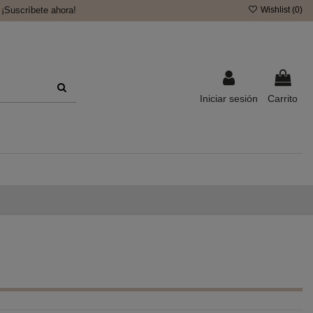
¡Suscríbete ahora!
Wishlist (
0
)
Iniciar sesión
Carrito