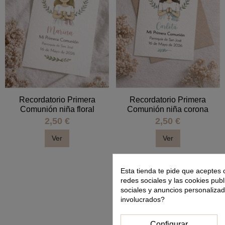
Recordatorio Primera
Recordatorio Primera
Comunión niña floral
Comunión niña corona
2,50 €
2,50 €
Ver
Ver
Esta tienda te pide que aceptes 
redes sociales y las cookies publ
sociales y anuncios personaliza
involucrados?
Configurar