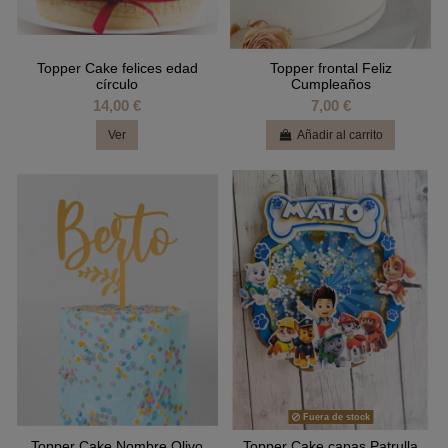
Topper Cake felices edad
Topper frontal Feliz
círculo
Cumpleaños
14,00 €
7,00 €
Ver
Añadir al carrito
Fuera de stock
Topper Cake Nombre Olivo
Topper Cake capas Patrulla