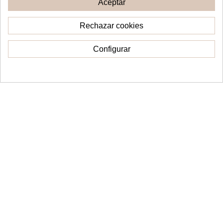
Aceptar
Ver
Ver
Rechazar cookies
Configurar
Consentimiento de cookies
Topper Cake Happy Birthday
Topper Bautizo con nombre
personalizado
10,00 €
16,00 €
Añadir al carrito
Ver