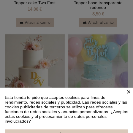
Topper cake Two Fast
Topper base transparente
redondo
14,00 €
8,50 €
Añadir al carrito
Añadir al carrito
×
Esta tienda te pide que aceptes cookies para fines de
rendimiento, redes sociales y publicidad. Las redes sociales y las
cookies publicitarias de terceros se utilizan para ofrecerte
funciones de redes sociales y anuncios personalizados. ¿Aceptas
Topper frontal iniciales
Topper Feliz Cumpleaños
estas cookies y el procesamiento de datos personales
personalizado
9,00 €
involucrados?
14,00 €