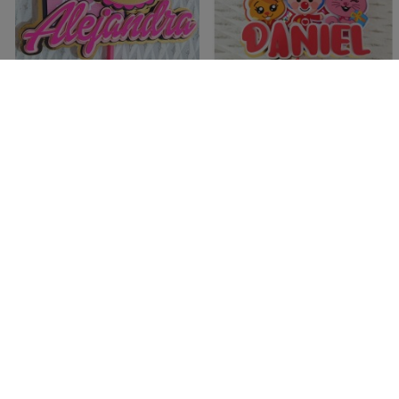
Fuera de stock
Fuera de stock
Topper Cake capas
Topper Cake capas Plim
Barbie con shaker
Plim con shaker y luz
personalizado
25,00 €
24,00 €
Ver
Ver