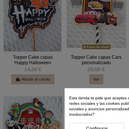
Fuera de stock
Topper Cake capas
Topper Cake capas Cars
Happy Halloween
personalizado
14,00 €
20,00 €
Añadir al carrito
Ver
Esta tienda te pide que aceptes 
redes sociales y las cookies publ
sociales y anuncios personaliza
involucrados?
Configurar