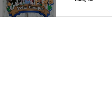
Fuera de stock
Fuera de stock
Topper cake capas La
Topper Cake capas
Granja de Zenón
Bautizo personalizado
16,00 €
22,00 €
Ver
Ver