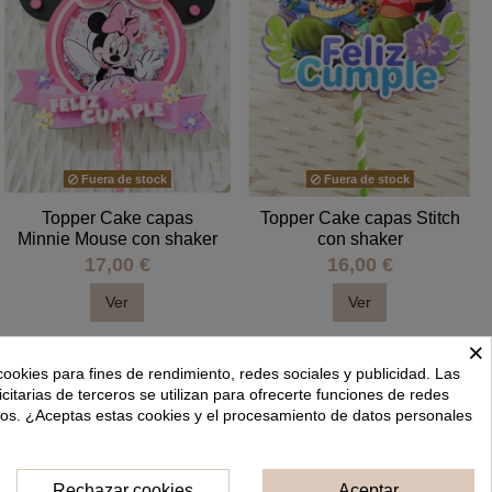
Fuera de stock
Fuera de stock
Topper Cake capas
Topper Cake capas Stitch
Minnie Mouse con shaker
con shaker
17,00 €
16,00 €
Ver
Ver
×
cookies para fines de rendimiento, redes sociales y publicidad. Las
icitarias de terceros se utilizan para ofrecerte funciones de redes
dos. ¿Aceptas estas cookies y el procesamiento de datos personales
Rechazar cookies
Aceptar