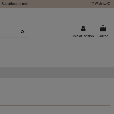
¡Suscríbete ahora!
Wishlist (
0
)
Iniciar sesión
Carrito