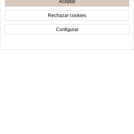
Aceptar
Rechazar cookies
Configurar
Consentimiento de cookies
Topper Cake capas
Topper Cake capas Feliz Día
Comunión Cáliz
papá
15,00 €
14,00 €
Añadir al carrito
Añadir al carrito