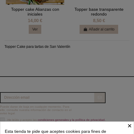
Topper cake Alianzas con
Topper base transparente
iniciales
redondo
14,00 €
8,50 €
Ver
Añadir al carrito
Topper Cake para tartas de San Valentín
Puede darse de baja en cualquier momento. Para
ello, consulte nuestra información de contacto en el
aviso legal.
He leído y acepto las
condiciones generales y la política de privacidad.
×
Información
Esta tienda te pide que aceptes cookies para fines de