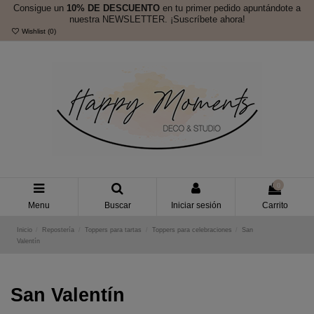
Consigue un
10% DE DESCUENTO
en tu primer pedido apuntándote a
nuestra NEWSLETTER. ¡Suscríbete ahora!
Wishlist (
0
)
0
Menu
Buscar
Iniciar sesión
Carrito
Inicio
Repostería
Toppers para tartas
Toppers para celebraciones
San
Valentín
San Valentín