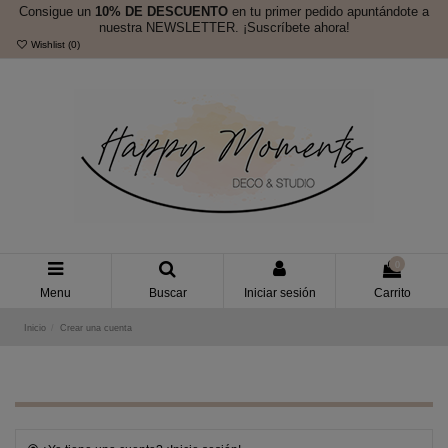
Consigue un
10% DE DESCUENTO
en tu primer pedido apuntándote a
nuestra NEWSLETTER. ¡Suscríbete ahora!
Wishlist (
0
)
0
Menu
Buscar
Iniciar sesión
Carrito
Inicio
Crear una cuenta