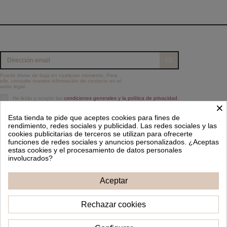
Puede darse de baja en cualquier momento. Para
ello, consulte nuestra información de contacto en el
aviso legal.
He leído y acepto las
condiciones generales y la política de privacidad.
×
Información
Esta tienda te pide que aceptes cookies para fines de
rendimiento, redes sociales y publicidad. Las redes sociales y las
Contacto
cookies publicitarias de terceros se utilizan para ofrecerte
funciones de redes sociales y anuncios personalizados. ¿Aceptas
estas cookies y el procesamiento de datos personales
Síguenos
involucrados?
Aceptar
Boletín de noticias
Rechazar cookies