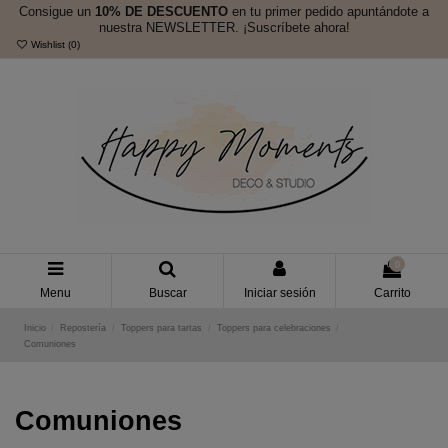
Consigue un
10% DE DESCUENTO
en tu primer pedido apuntándote a
nuestra NEWSLETTER. ¡Suscríbete ahora!
Wishlist (
0
)
0
Menu
Buscar
Iniciar sesión
Carrito
Inicio
Repostería
Toppers para tartas
Toppers para celebraciones
Comuniones
Comuniones