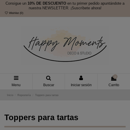
Consigue un
10% DE DESCUENTO
en tu primer pedido apuntándote a
nuestra NEWSLETTER. ¡Suscríbete ahora!
Wishlist (
0
)
0
Menu
Buscar
Iniciar sesión
Carrito
Inicio
Repostería
Toppers para tartas
Toppers para tartas