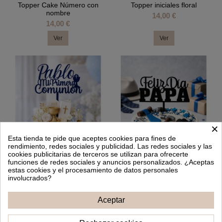
Topper Cake Número con
Topper iniciales floral
nombre
14,00 €
14,00 €
Ver
Ver
×
Esta tienda te pide que aceptes cookies para fines de
rendimiento, redes sociales y publicidad. Las redes sociales y las
cookies publicitarias de terceros se utilizan para ofrecerte
funciones de redes sociales y anuncios personalizados. ¿Aceptas
estas cookies y el procesamiento de datos personales
involucrados?
Topper Cake Comunión
Topper Cake Feliz día Papá
Aceptar
personalizado
12,00 €
14,00 €