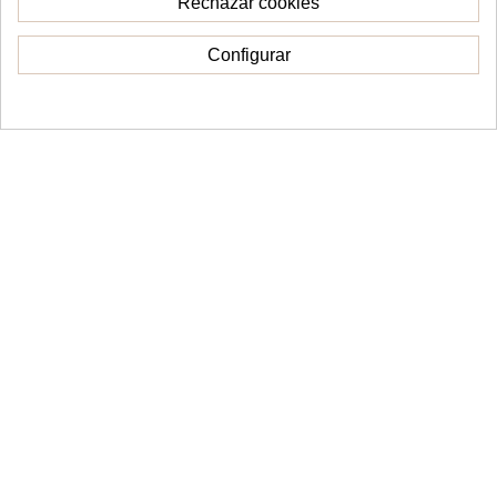
Rechazar cookies
Ver
Añadir al carrito
Configurar
Consentimiento de cookies
Topper Comunión floral
Topper Te Amo San Valentín
personalizado
10,00 €
12,00 €
Ver
Añadir al carrito