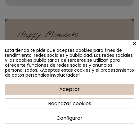
Happy Moments
×
Cómo se hace un
Esta tienda te pide que aceptes cookies para fines de
topper personalizado
rendimiento, redes sociales y publicidad. Las redes sociales
y las cookies publicitarias de terceros se utilizan para
ofrecerte funciones de redes sociales y anuncios
En nuestra tienda de decoraciones para todo
personalizados. ¿Aceptas estas cookies y el procesamiento
tipo de fiestas contamos con todo lo
de datos personales involucrados?
necesario para crear toppers personalizados.
En primer lugar, las ganas de poner una
Aceptar
sonrisa en tu cara. Y es ahí donde entran en
escena nuestros profesionales, expertos que
Rechazar cookies
llevan más de una década diseñando y
elaborando toppers para personas como tú.
Configurar
Y siempre con una dedicación, una atención
al detalle y un amor inmenso. Nos gustaría
que sintieras que comprar decoración de
Consentimiento de cookies