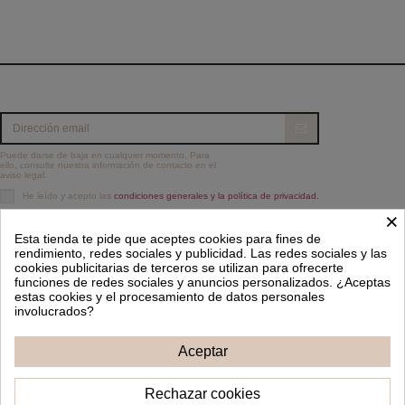
Puede darse de baja en cualquier momento. Para
ello, consulte nuestra información de contacto en el
aviso legal.
He leído y acepto las
condiciones generales y la política de privacidad.
×
Información
Esta tienda te pide que aceptes cookies para fines de
rendimiento, redes sociales y publicidad. Las redes sociales y las
Contacto
cookies publicitarias de terceros se utilizan para ofrecerte
funciones de redes sociales y anuncios personalizados. ¿Aceptas
estas cookies y el procesamiento de datos personales
Síguenos
involucrados?
Boletín de noticias
Aceptar
Rechazar cookies