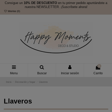
Consigue un
10% DE DESCUENTO
en tu primer pedido apuntándote a
nuestra NEWSLETTER. ¡Suscríbete ahora!
Wishlist (
0
)
0
Menu
Buscar
Iniciar sesión
Carrito
Inicio
Decoración y hogar
Llaveros
Llaveros