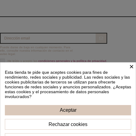
Puede darse de baja en cualquier momento. Para
ello, consulte nuestra información de contacto en el
aviso legal.
He leído y acepto las
condiciones generales y la política de privacidad.
×
Información
Esta tienda te pide que aceptes cookies para fines de
rendimiento, redes sociales y publicidad. Las redes sociales y las
cookies publicitarias de terceros se utilizan para ofrecerte
Contacto
funciones de redes sociales y anuncios personalizados. ¿Aceptas
estas cookies y el procesamiento de datos personales
Síguenos
involucrados?
Aceptar
Boletín de noticias
Rechazar cookies