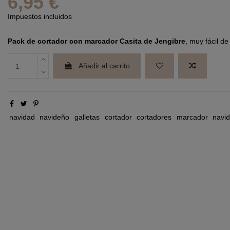
6,95 €
Impuestos incluidos
Pack de cortador con marcador Casita de Jengibre
, muy fácil de
Añadir al carrito
navidad
navideño
galletas
cortador
cortadores
marcador
navi