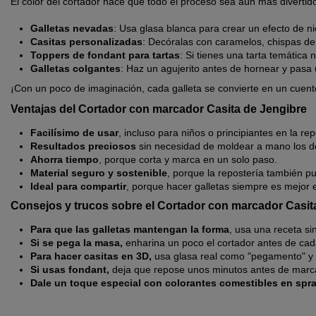
El color del cortador hace que todo el proceso sea aún más divertid
Galletas nevadas
: Usa glasa blanca para crear un efecto de ni
Casitas personalizadas
: Decóralas con caramelos, chispas de
Toppers de fondant para tartas
: Si tienes una tarta temática
Galletas colgantes
: Haz un agujerito antes de hornear y pasa 
¡Con un poco de imaginación, cada galleta se convierte en un cuen
Ventajas del Cortador con marcador Casita de Jengibre
Facilísimo de usar
, incluso para niños o principiantes en la rep
Resultados preciosos
sin necesidad de moldear a mano los de
Ahorra tiempo
, porque corta y marca en un solo paso.
Material seguro y sostenible
, porque la repostería también pu
Ideal para compartir
, porque hacer galletas siempre es mejor
Consejos y trucos sobre el Cortador con marcador Casit
Para que las galletas mantengan la forma
, usa una receta si
Si se pega la masa,
enharina un poco el cortador antes de cad
Para hacer casitas en 3D,
usa glasa real como "pegamento" y 
Si usas fondant,
deja que repose unos minutos antes de marca
Dale un toque especial con colorantes comestibles en spr