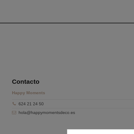
Contacto
Happy Moments
624 21 24 50
hola@happymomentsdeco.es