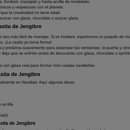
as, fondant, mazapán y hasta arcilla de modelado.
óxicos y respetuoso con el planeta.
orque la creatividad no tiene edad.
corar con glasa, chocolate o azúcar glass.
sita de Jengibre
a que sea más fácil de manejar. Si es fondant, espolvorea un poquito de
za. ¡La casita ya toma forma!
a y presiona suavemente para estampar las ventanitas, la puerta y otro
y deja que se enfríen antes de decorarlas con glasa, chocolate o sprinkl
as con glasa real para formar mini casitas navideñas.
sita de Jengibre
cialmente en Navidad. Aquí algunas ideas:
arcilla
ial!)
sita de Jengibre