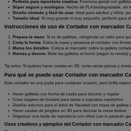
Perfecto para repostería creativa
: Funciona genial con gallet
Súper seguro y ecológico
: Hecho de PLA biodegradable, sin t
Diseño cómodo y fácil de usar
: Ideal para adultos y niños, p
Tamaño ideal
: Ni muy grande ni muy pequeño, perfecto para de
Instrucciones de uso de Cortador con marcador Ca
Prepara la masa
: Si es de galletas, refrigérala un ratito par
Corta la forma
: Estira la masa y presiona el cortador con firme
Marca los detalles
: Coloca el marcador sobre la galleta cortad
Hornea y decora
: Mete las galletas al horno (según tu receta) 
Tip extra: Si quieres hacer casitas en 3D, corta varias piezas y únel
Para qué se puede usar Cortador con marcador Ca
Este cortador es una joyita para cualquier ocasión, pero brilla espe
Hacer galletas con forma de casita para decorar y regalar
Crear toppers de fondant para tartas o cupcakes navideños
Diseñar adornos para el árbol de Navidad con masa de galleta o 
Hacer casitas de jengibre en 3D para decorar la mesa festiva
Organizar una tarde de repostería con niños (¡se lo pasarán gen
Usos creativos y ejemplos del Cortador con marcador Ca