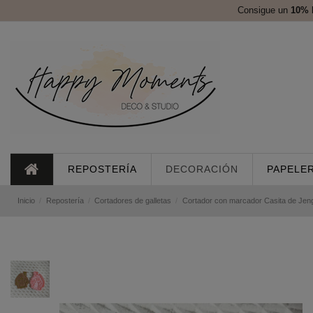
Consigue un
10%
REPOSTERÍA
DECORACIÓN
PAPELER
Inicio
Repostería
Cortadores de galletas
Cortador con marcador Casita de Jeng