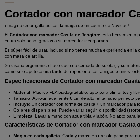
Cortador con marcador Ca
¡Imagina crear galletas con la magia de un cuento de Navidad!
El
Cortador con marcador Casita de Jengibre
es la herramienta pe
en un solo paso, gracias a su marcador incorporado.
Es súper fácil de usar, incluso si no tienes mucha experiencia en la
con masa de arcilla.
Su diseño ergonómico hace que sea cómodo de sujetar, y su material 
como si te apetece una tarde de repostería con amigos o niños, est
Especificaciones de Cortador con marcador Casit
Material
: Plástico PLA biodegradable, apto para alimentos y lib
Tamaño
: Aproximadamente 8 cm de alto, el tamaño perfecto par
Incluye
: Un cortador con forma de casita + un marcador para lo
Colores disponibles
: Puede variar según disponibilidad (¡sorpr
Limpieza
: Lavar a mano con agua tibia y jabón. No apto para lav
Características de Cortador con marcador Casita 
Magia en cada galleta
: Corta y marca en un solo paso para qu