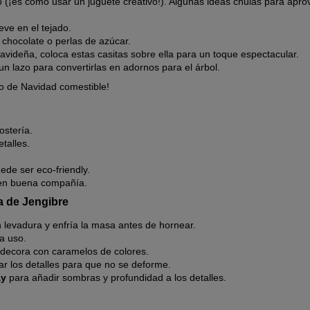
o (¡es como usar un juguete creativo!). Algunas ideas chulas para apr
eve en el tejado.
 chocolate o perlas de azúcar.
 navideña, coloca estas casitas sobre ella para un toque espectacular.
un lazo para convertirlas en adornos para el árbol.
to de Navidad comestible!
ostería.
talles.
ede ser eco-friendly.
 en buena compañía.
a de Jengibre
n levadura y enfría la masa antes de hornear.
a uso.
decora con caramelos de colores.
r los detalles para que no se deforme.
ay
para añadir sombras y profundidad a los detalles.