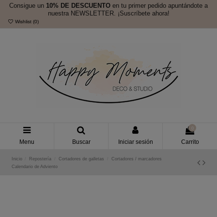
Consigue un
10% DE DESCUENTO
en tu primer pedido apuntándote a
nuestra NEWSLETTER. ¡Suscríbete ahora!
Wishlist (
0
)
0
Menu
Buscar
Iniciar sesión
Carrito
Inicio
Repostería
Cortadores de galletas
Cortadores / marcadores
Calendario de Adviento