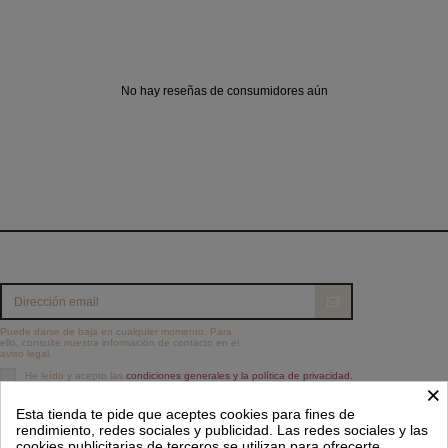
No hay reseñas de consumidores aún
Puede darse de baja en cualquier momento. Para
ello, consulte nuestra información de contacto en el
aviso legal.
He leído y acepto las
condiciones generales y la política de privacidad.
×
Información
Esta tienda te pide que aceptes cookies para fines de
rendimiento, redes sociales y publicidad. Las redes sociales y las
cookies publicitarias de terceros se utilizan para ofrecerte
Contacto