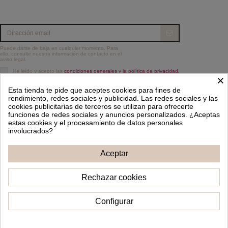
Puede darse de baja en cualquier momento. Para
ello, consulte nuestra información de contacto en el
aviso legal.
He leído y acepto las
condiciones generales y la política de privacidad.
×
Información
Esta tienda te pide que aceptes cookies para fines de
rendimiento, redes sociales y publicidad. Las redes sociales y las
cookies publicitarias de terceros se utilizan para ofrecerte
Contacto
funciones de redes sociales y anuncios personalizados. ¿Aceptas
estas cookies y el procesamiento de datos personales
Síguenos
involucrados?
Aceptar
Boletín de noticias
Rechazar cookies
Configurar
2022 - Happy Moments