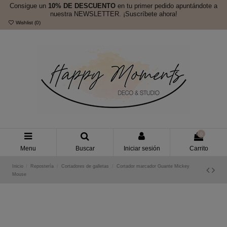
Consigue un
10% DE DESCUENTO
en tu primer pedido apuntándote a
nuestra NEWSLETTER. ¡Suscríbete ahora!
Wishlist (
0
)
0
Menu
Buscar
Iniciar sesión
Carrito
Inicio
Repostería
Cortadores de galletas
Cortador marcador Guante Mickey
Mouse