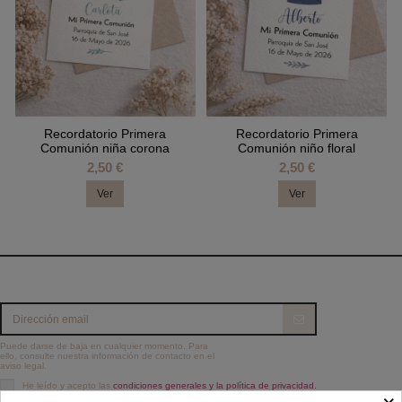
Recordatorio Primera
Recordatorio Primera
Comunión niña corona
Comunión niño floral
2,50 €
2,50 €
Ver
Ver
Puede darse de baja en cualquier momento. Para
ello, consulte nuestra información de contacto en el
aviso legal.
He leído y acepto las
condiciones generales y la política de privacidad.
×