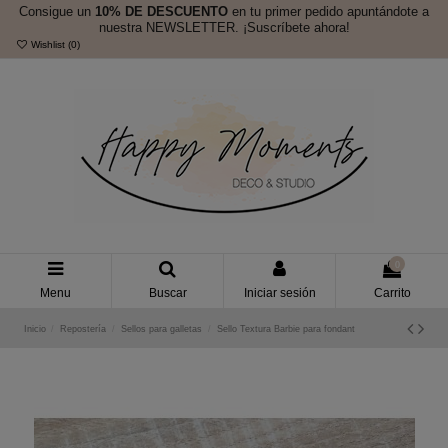
Consigue un
10% DE DESCUENTO
en tu primer pedido apuntándote a
nuestra NEWSLETTER. ¡Suscríbete ahora!
Wishlist (
0
)
0
Menu
Buscar
Iniciar sesión
Carrito
Inicio
Repostería
Sellos para galletas
Sello Textura Barbie para fondant