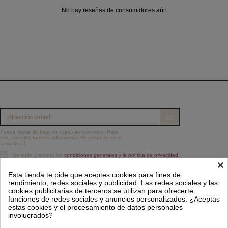
No hay reseñas de consumidores aún
Puede darse de baja en cualquier momento. Para
ello, consulte nuestra información de contacto en el
aviso legal.
He leído y acepto las
condiciones generales y la política de privacidad.
×
Información
Esta tienda te pide que aceptes cookies para fines de
rendimiento, redes sociales y publicidad. Las redes sociales y las
Contacto
cookies publicitarias de terceros se utilizan para ofrecerte
funciones de redes sociales y anuncios personalizados. ¿Aceptas
estas cookies y el procesamiento de datos personales
Síguenos
involucrados?