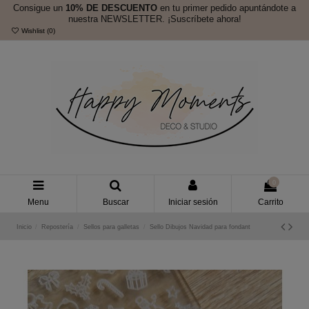
Consigue un
10% DE DESCUENTO
en tu primer pedido apuntándote a
nuestra NEWSLETTER. ¡Suscríbete ahora!
Wishlist (
0
)
0
Menu
Buscar
Iniciar sesión
Carrito
Inicio
Repostería
Sellos para galletas
Sello Dibujos Navidad para fondant