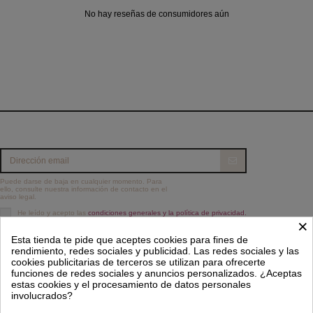
No hay reseñas de consumidores aún
Puede darse de baja en cualquier momento. Para
ello, consulte nuestra información de contacto en el
aviso legal.
He leído y acepto las
condiciones generales y la política de privacidad.
×
Información
Esta tienda te pide que aceptes cookies para fines de
rendimiento, redes sociales y publicidad. Las redes sociales y las
Contacto
cookies publicitarias de terceros se utilizan para ofrecerte
funciones de redes sociales y anuncios personalizados. ¿Aceptas
estas cookies y el procesamiento de datos personales
Síguenos
involucrados?