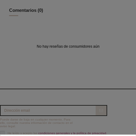
Comentarios (0)
No hay reseñas de consumidores aún
Puede darse de baja en cualquier momento. Para
ello, consulte nuestra información de contacto en el
aviso legal.
He leído y acepto las
condiciones generales y la política de privacidad.