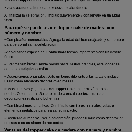
Inserta el topper en el centro o donde prefieras que destaque en la tarta.
Evita exponerlo a humedad excesiva o calor directo.
Al finalizar la celebración, límpialo suavemente y consérvalo en un lugar
seco.
Para qué se puede usar el topper cake de madera con
número y nombre
• Cumpleaños memorables: Agrega la edad del homenajeado y su nombre
para personalizar la celebración.
• Aniversarios especiales: Conmemora fechas importantes con un detalle
único.
• Eventos temáticos: Desde bodas hasta fiestas infantiles, este topper se
adapta a cualquier ocasión.
• Decoraciones originales: Dale un toque diferente a tus tartas o incluso
úsalo como elemento decorativo en mesas.
• Usos creativos y ejemplos del Topper Cake madera Número con
nombreColor natural: Su tono madera encaja perfectamente en
decoraciones rústicas o bohemias.
• Combinaciones llamativas: Combínalo con flores naturales, velas o
elementos metálicos para realzar su impacto.
• Recuerdo duradero: Tras la celebración, puedes usarlo como decoración
en casa o en un álbum de recuerdos.
Ventajas del topper cake de madera con número y nombre