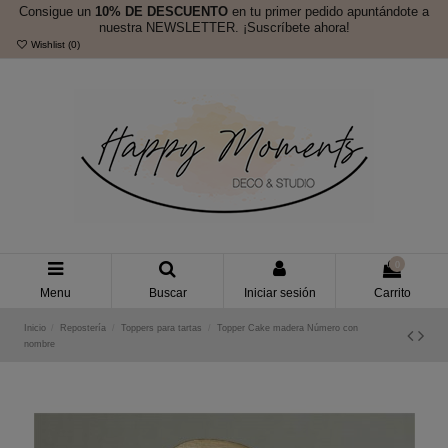
Consigue un
10% DE DESCUENTO
en tu primer pedido apuntándote a
nuestra NEWSLETTER. ¡Suscríbete ahora!
Wishlist (
0
)
0
Menu
Buscar
Iniciar sesión
Carrito
Inicio
Repostería
Toppers para tartas
Topper Cake madera Número con
nombre