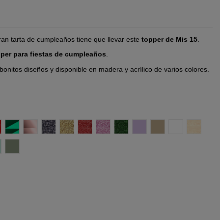
an tarta de cumpleaños tiene que llevar este
topper de Mis 15
.
per para fiestas de cumpleaños
.
nitos diseños y disponible en madera y acrílico de varios colores.
o Oro
espejo Plata
fecto espejo Rojo
Efecto espejo Verde
Efecto espejo oro rosado
Glitter negro
Glitter Oro
Glitter Rojo
Glitter Rosa
Glitter Verde
Lila
Madera DM
Madera DM B
Madera 
erde Menta
Verde Oliva