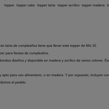
topper
topper cake
topper tarta
topper acrílico
topper madera
t
an tarta de cumpleaños tiene que llevar este topper de Mis 15.
per para fiestas de cumpleaños.
onitos diseños y disponible en madera y acrílico de varios colores. Éx
e y apto para uso alimentario, o en madera. Y por supuesto, incluyen co
ibimos el pedido.