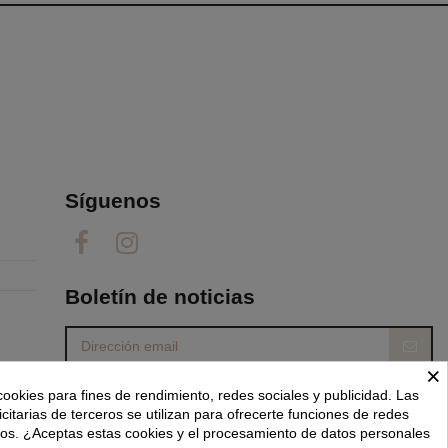
Síguenos
Boletín de noticias
×
Puede darse de baja en cualquier momento. Para
cookies para fines de rendimiento, redes sociales y publicidad. Las
ello, consulte nuestra información de contacto en
el aviso legal.
icitarias de terceros se utilizan para ofrecerte funciones de redes
dos. ¿Aceptas estas cookies y el procesamiento de datos personales
He leído y acepto las
condiciones generales y la política de privacidad.