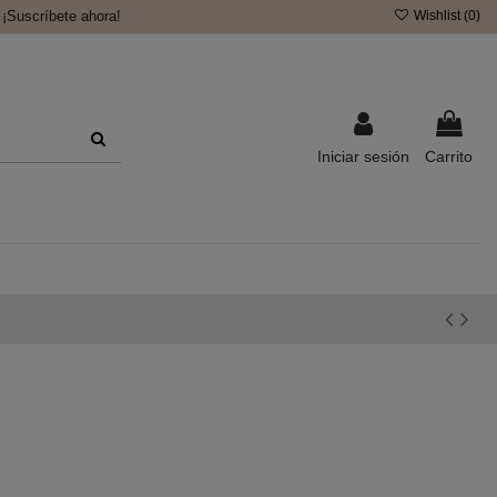
¡Suscríbete ahora!
Wishlist (
0
)
Iniciar sesión
Carrito