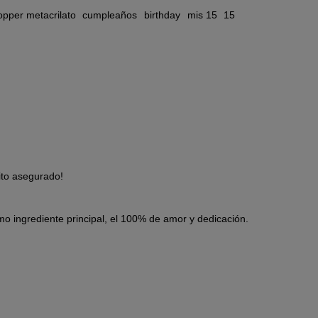
opper metacrilato
cumpleaños
birthday
mis 15
15
ito asegurado!
mo ingrediente principal, el 100% de amor y dedicación.