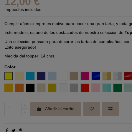
12,00 €
Impuestos incluidos
Cumplir años siempre es motivo para hacer una gran tarta, y toda gr
Este modelo, es uno de los destacados de nuestra colección de
Top
Una colección pensada para decorar las tartas de cumpleaños, con bo
Éxito asegurado!
Medida del topper: 14 cms.
Color
Amarillo
Amarillo Pastel
Azul
Azul Intenso
Azul Pastel
Blanco
Coco
Fucsia
Efecto espejo Azul
Efecto espej
Efecto 
E
Mostaza
Naranja
Negro
Nude
Oro
Perla
Plata
Rojo
Rosa pastel
Turquesa
Verde
V
Añadir al carrito