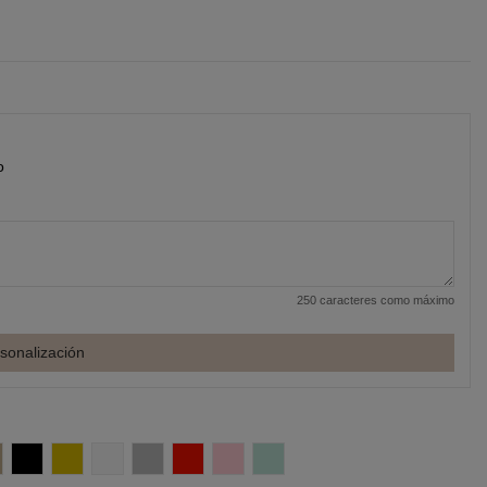
o
250 caracteres como máximo
sonalización
adera DM
Negro
Oro
Perla
Plata
Rojo
Rosa pastel
Verde Menta