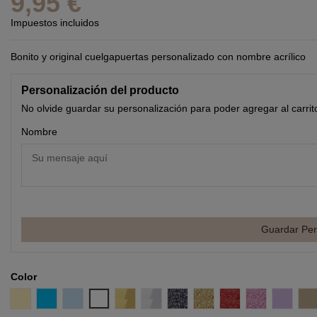
9,95 €
Impuestos incluidos
Bonito y original cuelgapuertas personalizado con nombre acrílico
Personalización del producto
No olvide guardar su personalización para poder agregar al carrit
Nombre
Guardar Per
Color
Amarillo Pastel
Azul
Azul Pastel
Blanco
Efecto espejo Oro
Efecto espejo Plata
Glitter negro
Glitter Oro
Glitter Rojo
Glitter Rosa
Lila
M