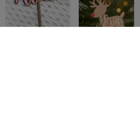
Topper Cake nombre con
Adorno de Navidad Reno
base de madera
con Nombre
14,00 €
6,95 €
Ver
Ver