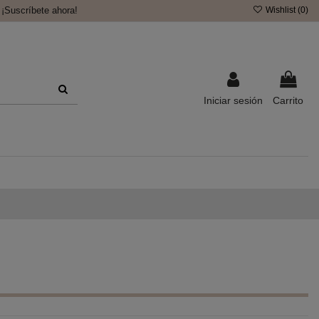
¡Suscríbete ahora!
Wishlist (
0
)
Iniciar sesión
Carrito