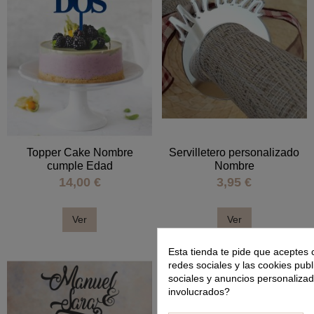
Topper Cake Nombre
Servilletero personalizado
cumple Edad
Nombre
14,00 €
3,95 €
Ver
Ver
Esta tienda te pide que aceptes 
redes sociales y las cookies publ
sociales y anuncios personaliza
involucrados?