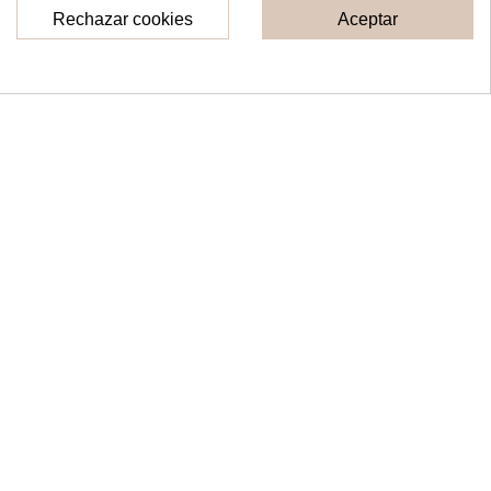
Rechazar cookies
Aceptar
Consentimiento de cookies
Topper con nombre
Topper pareja con
personalizado
nombres
10,00 €
14,00 €
Ver
Ver