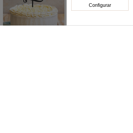
Configurar
Topper boda nombres
Topper Bautizo con
personalizados
nombre
16,00 €
14,00 €
Ver
Ver