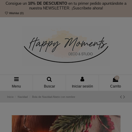
Consigue un
10% DE DESCUENTO
en tu primer pedido apuntándote a
nuestra NEWSLETTER. ¡Suscríbete ahora!
Wishlist (
0
)
0
Menu
Buscar
Iniciar sesión
Carrito
Inicio
Navidad
Bola de Navidad Abeto con nombre