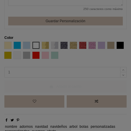
250 caracteres como máximo
Guardar Personalización
Color
Amarillo Pastel
Azul
Azul Pastel
Blanco
Efecto espejo Oro
Efecto espejo Plata
Glitter negro
Glitter Oro
Glitter Rojo
Glitter Rosa
Lila
Madera DM
Negro
Oro
Perla
Plata
Rojo
Rosa pastel
Verde Menta
Añadir al carrito
nombre
adornos
navidad
navideños
arbol
bolas
personalizadas