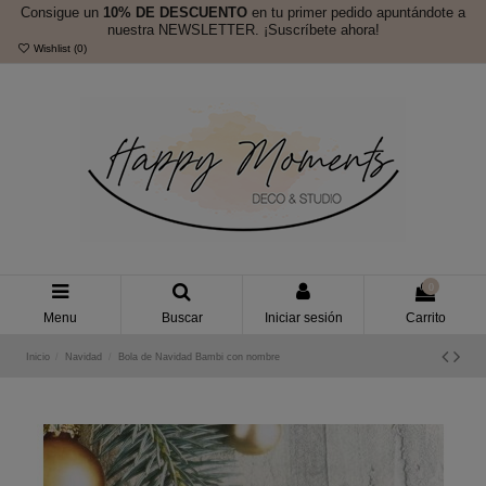
Consigue un
10% DE DESCUENTO
en tu primer pedido apuntándote a
nuestra NEWSLETTER. ¡Suscríbete ahora!
Wishlist (
0
)
0
Menu
Buscar
Iniciar sesión
Carrito
Inicio
Navidad
Bola de Navidad Bambi con nombre