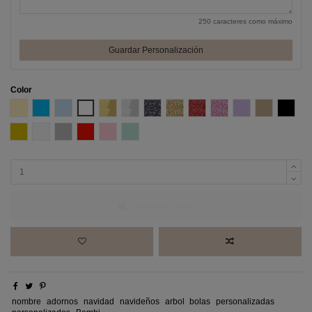
250 caracteres como máximo
Guardar Personalización
Color
Amarillo Pastel
Azul
Azul Pastel
Blanco
Efecto espejo Oro
Efecto espejo Plata
Glitter negro
Glitter Oro
Glitter Rojo
Glitter Rosa
Lila
Madera DM
Negro
Oro
Perla
Plata
Rojo
Rosa pastel
Verde Menta
Añadir al carrito
nombre
adornos
navidad
navideños
arbol
bolas
personalizadas