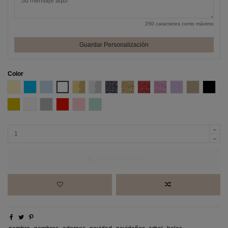
250 caracteres como máximo
Guardar Personalización
Color
Amarillo Pastel
Azul
Azul Pastel
Blanco
Efecto espejo Oro
Efecto espejo Plata
Glitter negro
Glitter Oro
Glitter Rojo
Glitter Rosa
Lila
Madera DM
Negro
Oro
Perla
Plata
Rojo
Rosa pastel
Verde Menta
Añadir al carrito