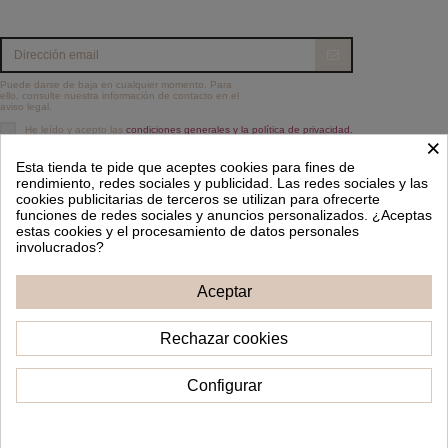
Puede darse de baja en cualquier momento. Para
ello, consulte nuestra información de contacto en el
aviso legal.
He leído y acepto las
condiciones generales y la política de privacidad.
×
Información
Esta tienda te pide que aceptes cookies para fines de
rendimiento, redes sociales y publicidad. Las redes sociales y las
cookies publicitarias de terceros se utilizan para ofrecerte
Contacto
funciones de redes sociales y anuncios personalizados. ¿Aceptas
estas cookies y el procesamiento de datos personales
Síguenos
involucrados?
Aceptar
Boletín de noticias
Rechazar cookies
Configurar
2022 - Happy Moments
Consentimiento de cookies