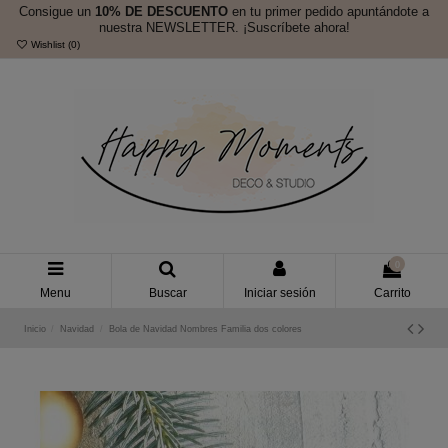
Consigue un
10% DE DESCUENTO
en tu primer pedido apuntándote a
nuestra NEWSLETTER. ¡Suscríbete ahora!
Wishlist (
0
)
0
Menu
Buscar
Iniciar sesión
Carrito
Inicio
Navidad
Bola de Navidad Nombres Familia dos colores