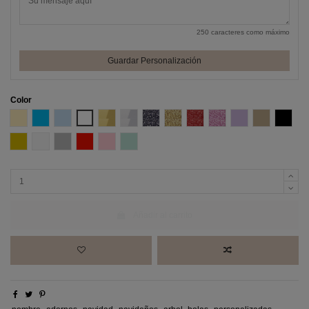
250 caracteres como máximo
Guardar Personalización
Color
Amarillo Pastel
Azul
Azul Pastel
Blanco
Efecto espejo Oro
Efecto espejo Plata
Glitter negro
Glitter Oro
Glitter Rojo
Glitter Rosa
Lila
Madera DM
Negro
Oro
Perla
Plata
Rojo
Rosa pastel
Verde Menta
Añadir al carrito