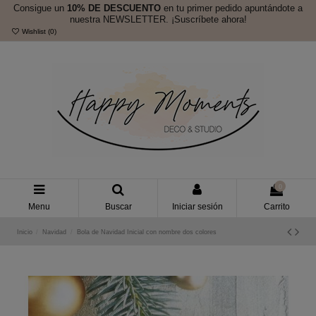
Consigue un
10% DE DESCUENTO
en tu primer pedido apuntándote a
nuestra NEWSLETTER. ¡Suscríbete ahora!
Wishlist (
0
)
0
Menu
Buscar
Iniciar sesión
Carrito
Inicio
Navidad
Bola de Navidad Inicial con nombre dos colores