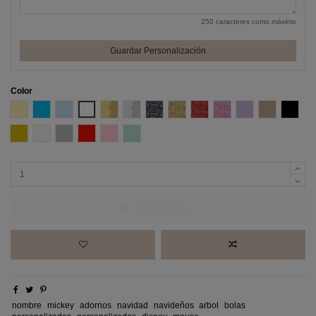
250 caracteres como máximo
Guardar Personalización
Color
Amarillo Pastel
Azul
Azul Pastel
Blanco
Efecto espejo Oro
Efecto espejo Plata
Glitter negro
Glitter Oro
Glitter Rojo
Glitter Rosa
Lila
Madera DM
Negro
Oro
Perla
Plata
Rojo
Rosa pastel
Verde Menta
Añadir al carrito
nombre
mickey
adornos
navidad
navideños
arbol
bolas