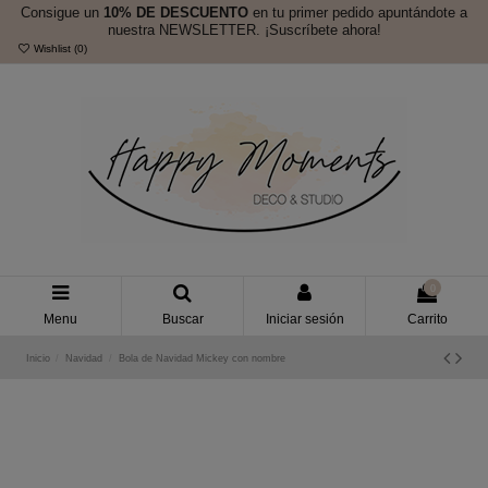
Consigue un
10% DE DESCUENTO
en tu primer pedido apuntándote a
nuestra NEWSLETTER. ¡Suscríbete ahora!
Wishlist (
0
)
0
Menu
Buscar
Iniciar sesión
Carrito
Inicio
Navidad
Bola de Navidad Mickey con nombre