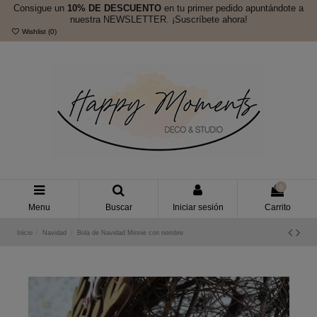
Consigue un
10% DE DESCUENTO
en tu primer pedido apuntándote a
nuestra NEWSLETTER. ¡Suscríbete ahora!
Wishlist (
0
)
0
Menu
Buscar
Iniciar sesión
Carrito
Inicio
Navidad
Bola de Navidad Minnie con nombre