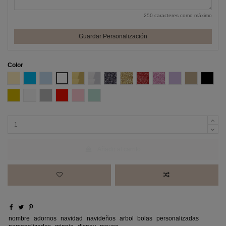
250 caracteres como máximo
Guardar Personalización
Color
Amarillo Pastel
Azul
Azul Pastel
Blanco
Efecto espejo Oro
Efecto espejo Plata
Glitter negro
Glitter Oro
Glitter Rojo
Glitter Rosa
Lila
Madera DM
Negro
Oro
Perla
Plata
Rojo
Rosa pastel
Verde Menta
Añadir al carrito
nombre
adornos
navidad
navideños
arbol
bolas
personalizadas