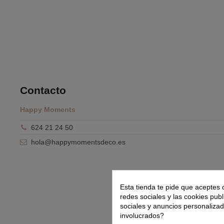
Contacto
Happy Moments
624 21 24 50
hola@happymomentsdeco.es
Esta tienda te pide que aceptes 
redes sociales y las cookies publ
sociales y anuncios personaliza
involucrados?