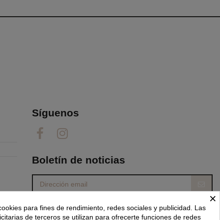
Síguenos
Boletín de noticias
×
Puede darse de baja en cualquier momento. Para
cookies para fines de rendimiento, redes sociales y publicidad. Las
ello, consulte nuestra información de contacto en
el aviso legal.
icitarias de terceros se utilizan para ofrecerte funciones de redes