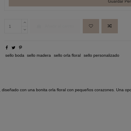
Guardar Per
Añadir al carrito
sello boda
sello madera
sello orla floral
sello personalizado
diseñado con una bonita orla floral con pequeños corazones. Una opci