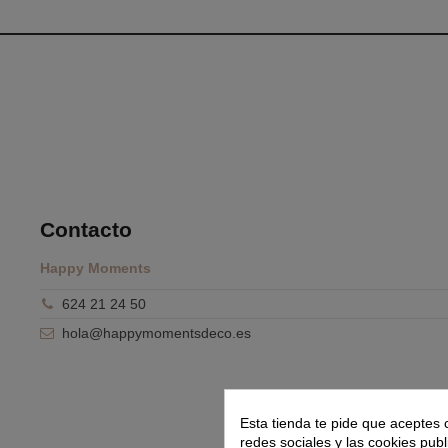
Contacto
Happy Moments
624 21 24 50
hola@happymomentsdeco.es
Esta tienda te pide que aceptes 
redes sociales y las cookies publ