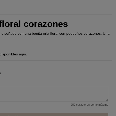
floral corazones
 diseñado con una bonita orla floral con pequeños corazones. Una
disponibles aquí.
o
250 caracteres como máximo