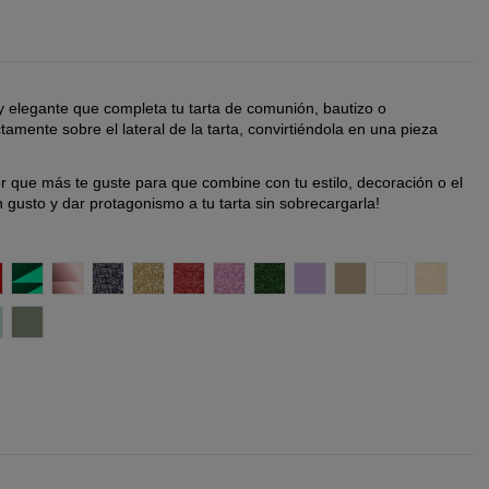
y elegante que completa tu tarta de comunión, bautizo o
amente sobre el lateral de la tarta, convirtiéndola en una pieza
lor que más te guste para que combine con tu estilo, decoración o el
 gusto y dar protagonismo a tu tarta sin sobrecargarla!
o Oro
espejo Plata
fecto espejo Rojo
Efecto espejo Verde
Efecto espejo oro rosado
Glitter negro
Glitter Oro
Glitter Rojo
Glitter Rosa
Glitter Verde
Lila
Madera DM
Madera DM B
Madera 
erde Menta
Verde Oliva