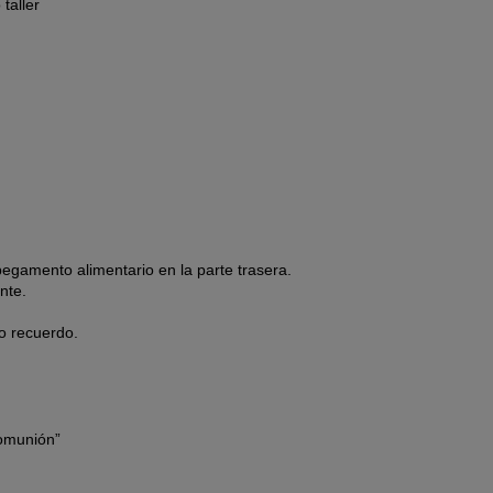
taller
egamento alimentario en la parte trasera.
nte.
mo recuerdo.
omunión”