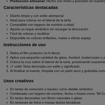
Producción artesanal:
Hecho con mimo y precisión en nuestro 
Características destacadas
Diseño limpio y con estilo atemporal
Ideal para colocar en el lateral de la tarta
Compatible con toppers de nombre o edad
Aporta un toque simbólico sin recargar la decoración
Fácil de colocar y reutilizar
Disponible en colores brillantes, mates o efecto espejo
Instrucciones de uso
Retira el film protector (si lo lleva).
Aplica una pequeña cantidad de glasa, fondant, buttercream o p
Coloca la cruz sobre el lateral de la tarta, presionando suaveme
¡Y voilà! Tarta decorada con estilo y significado.
Al finalizar el evento, límpiala con un paño seco y guárdala co
Usos creativos
En tartas de comunión o bautizo como detalle simbólico
Combinada con toppers de nombre, fecha o frases como “Mi C
En tartas decoradas con flores naturales o glasa
En sesiones de fotos o mesas dulces temáticas