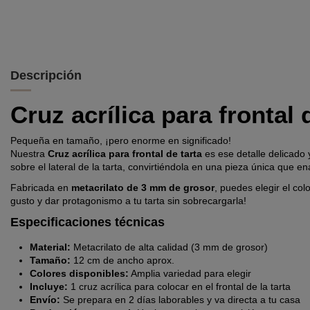
Descripción
Cruz acrílica para frontal 
Pequeña en tamaño, ¡pero enorme en significado!
Nuestra
Cruz acrílica para frontal de tarta
es ese detalle delicado 
sobre el lateral de la tarta, convirtiéndola en una pieza única que e
Fabricada en
metacrilato de 3 mm de grosor
, puedes elegir el co
gusto y dar protagonismo a tu tarta sin sobrecargarla!
Especificaciones técnicas
Material:
Metacrilato de alta calidad (3 mm de grosor)
Tamaño:
12 cm de ancho aprox.
Colores disponibles:
Amplia variedad para elegir
Incluye:
1 cruz acrílica para colocar en el frontal de la tarta
Envío:
Se prepara en 2 días laborables y va directa a tu casa