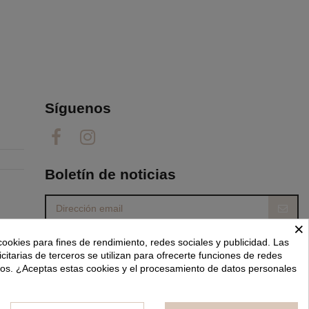
Síguenos
Boletín de noticias
×
Puede darse de baja en cualquier momento. Para
cookies para fines de rendimiento, redes sociales y publicidad. Las
ello, consulte nuestra información de contacto en
el aviso legal.
icitarias de terceros se utilizan para ofrecerte funciones de redes
dos. ¿Aceptas estas cookies y el procesamiento de datos personales
He leído y acepto las
condiciones generales y la política de privacidad.