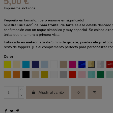
5,00 €
Impuestos incluidos
Pequeña en tamaño, ¡pero enorme en significado!
Nuestra
Cruz acrílica para frontal de tarta
es ese detalle delicado 
confirmación con un toque simbólico y muy especial. Se coloca direct
única que enamora a primera vista.
Fabricada en
metacrilato de 3 mm de grosor
, puedes elegir el co
resto de toppers. ¡Es el complemento perfecto para personalizar con
Color
Amarillo
Amarillo Pastel
Azul
Azul Intenso
Azul Pastel
Blanco
Coco
Fucsia
Efecto espejo Azul
Efecto espej
Efecto 
E
Mostaza
Naranja
Negro
Nude
Oro
Perla
Plata
Rojo
Rosa pastel
Turquesa
Verde
V
Añadir al carrito