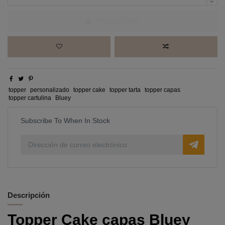
Añadir al carrito
topper
personalizado
topper cake
topper tarta
topper capas
topper cartulina
Bluey
Subscribe To When In Stock
Descripción
Topper Cake capas Bluey