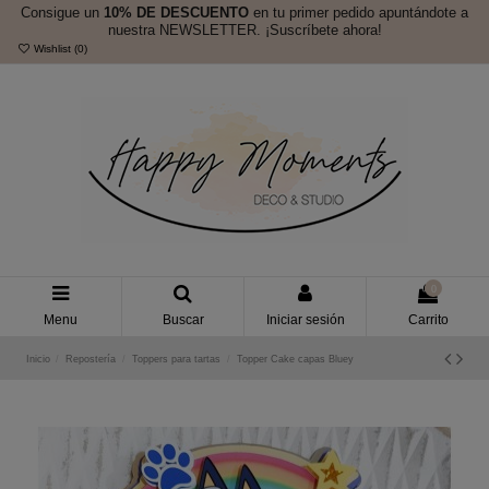
Consigue un
10% DE DESCUENTO
en tu primer pedido apuntándote a
nuestra NEWSLETTER. ¡Suscríbete ahora!
Wishlist (
0
)
0
Menu
Buscar
Iniciar sesión
Carrito
Inicio
Repostería
Toppers para tartas
Topper Cake capas Bluey