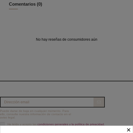
Comentarios (0)
No hay reseñas de consumidores aún
Puede darse de baja en cualquier momento. Para
ello, consulte nuestra información de contacto en el
aviso legal.
He leído y acepto las
condiciones generales y la política de privacidad.
×
Información