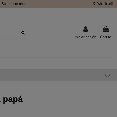
¡Suscríbete ahora!
Wishlist (
0
)
Iniciar sesión
Carrito
a papá