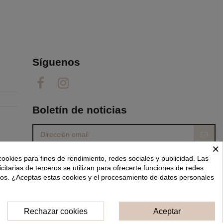
Síguenos
Boletín de noticias
×
Puede darse de baja en cualquier momento. Para
cookies para fines de rendimiento, redes sociales y publicidad. Las
ello, consulte nuestra información de contacto en
el aviso legal.
icitarias de terceros se utilizan para ofrecerte funciones de redes
dos. ¿Aceptas estas cookies y el procesamiento de datos personales
He leído y acepto las
condiciones generales y la política de privacidad.
Rechazar cookies
Aceptar