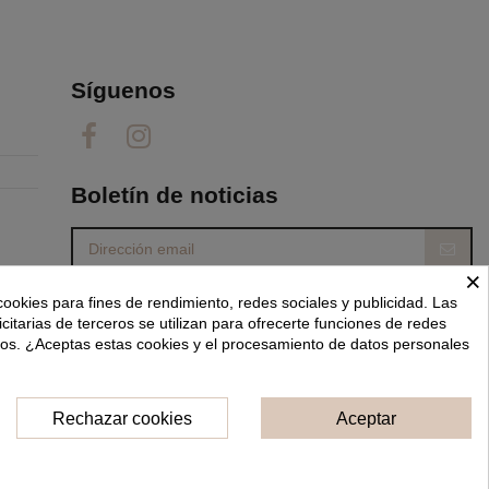
Síguenos
Boletín de noticias
×
Puede darse de baja en cualquier momento. Para
cookies para fines de rendimiento, redes sociales y publicidad. Las
ello, consulte nuestra información de contacto en
el aviso legal.
icitarias de terceros se utilizan para ofrecerte funciones de redes
dos. ¿Aceptas estas cookies y el procesamiento de datos personales
He leído y acepto las
condiciones generales y la política de privacidad.
Rechazar cookies
Aceptar
Consentimiento de cookies