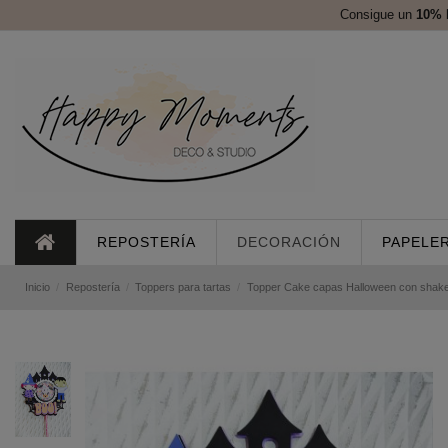
Consigue un
10%
REPOSTERÍA
DECORACIÓN
PAPELER
Inicio
Repostería
Toppers para tartas
Topper Cake capas Halloween con shak