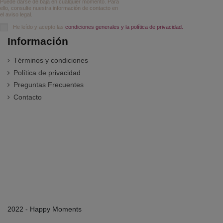
Puede darse de baja en cualquier momento. Para
ello, consulte nuestra información de contacto en
el aviso legal.
He leído y acepto las
condiciones generales y la política de privacidad.
Información
Términos y condiciones
Política de privacidad
Preguntas Frecuentes
Contacto
2022 - Happy Moments