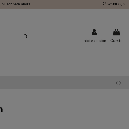
¡Suscríbete ahora!
Wishlist (
0
)
Iniciar sesión
Carrito
n