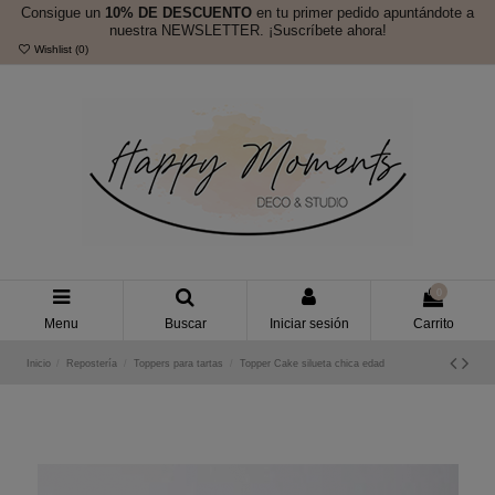
Consigue un
10% DE DESCUENTO
en tu primer pedido apuntándote a
nuestra NEWSLETTER. ¡Suscríbete ahora!
Wishlist (
0
)
0
Menu
Buscar
Iniciar sesión
Carrito
Inicio
Repostería
Toppers para tartas
Topper Cake silueta chica edad