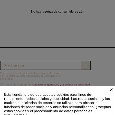
No hay reseñas de consumidores aún
Puede darse de baja en cualquier momento. Para
ello, consulte nuestra información de contacto en el
aviso legal.
He leído y acepto las
condiciones generales y la política de privacidad.
×
Información
Esta tienda te pide que aceptes cookies para fines de
rendimiento, redes sociales y publicidad. Las redes sociales y las
Contacto
cookies publicitarias de terceros se utilizan para ofrecerte
funciones de redes sociales y anuncios personalizados. ¿Aceptas
estas cookies y el procesamiento de datos personales
involucrados?