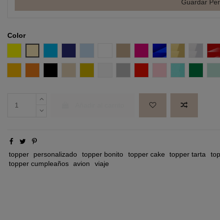
Guardar Per
Color
Amarillo
Amarillo Pastel
Azul
Azul Intenso
Azul Pastel
Blanco
Coco
Fucsia
Efecto espejo Azul
Efecto espej
Efecto 
E
Mostaza
Naranja
Negro
Nude
Oro
Perla
Plata
Rojo
Rosa pastel
Turquesa
Verde
V
Añadir al carrito
topper
personalizado
topper bonito
topper cake
topper tarta
top
topper cumpleaños
avion
viaje