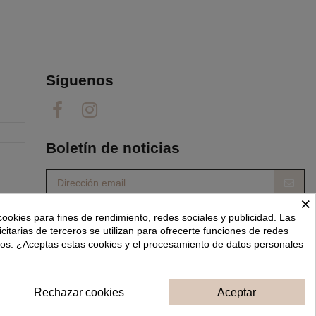
Síguenos
Boletín de noticias
×
Puede darse de baja en cualquier momento. Para
cookies para fines de rendimiento, redes sociales y publicidad. Las
ello, consulte nuestra información de contacto en
el aviso legal.
icitarias de terceros se utilizan para ofrecerte funciones de redes
dos. ¿Aceptas estas cookies y el procesamiento de datos personales
He leído y acepto las
condiciones generales y la política de privacidad.
Rechazar cookies
Aceptar