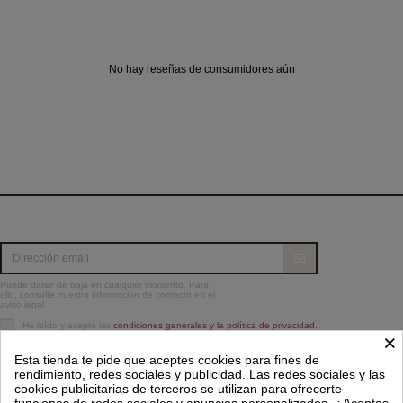
No hay reseñas de consumidores aún
Puede darse de baja en cualquier momento. Para
ello, consulte nuestra información de contacto en el
aviso legal.
He leído y acepto las
condiciones generales y la política de privacidad.
×
Información
Esta tienda te pide que aceptes cookies para fines de
rendimiento, redes sociales y publicidad. Las redes sociales y las
Contacto
cookies publicitarias de terceros se utilizan para ofrecerte
funciones de redes sociales y anuncios personalizados. ¿Aceptas