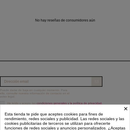
No hay reseñas de consumidores aún
Puede darse de baja en cualquier momento. Para
ello, consulte nuestra información de contacto en el
aviso legal.
He leído y acepto las
condiciones generales y la política de privacidad.
×
Información
Esta tienda te pide que aceptes cookies para fines de
rendimiento, redes sociales y publicidad. Las redes sociales y las
cookies publicitarias de terceros se utilizan para ofrecerte
Contacto
funciones de redes sociales y anuncios personalizados. ¿Aceptas