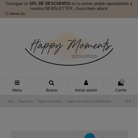
Consigue un
10% DE DESCUENTO
en tu primer pedido apuntándote a
nuestra NEWSLETTER. ¡Suscríbete ahora!
Wishlist (
0
)
0
Menu
Buscar
Iniciar sesión
Carrito
Inicio
Repostería
Toppers para tartas
Topper con nombre y edad Mickey