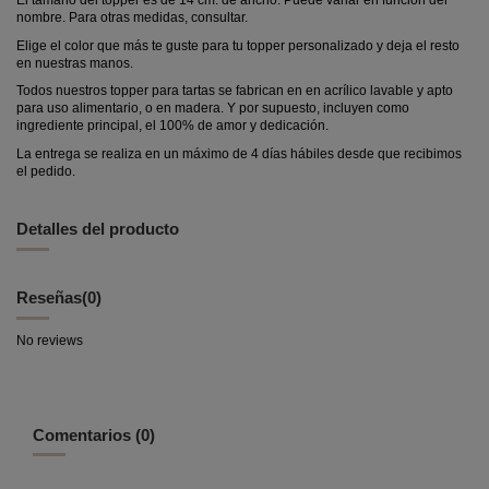
El tamaño del topper es de 14 cm. de ancho. Puede variar en función del
nombre. Para otras medidas, consultar.
Elige el color que más te guste para tu topper personalizado y deja el resto
en nuestras manos.
Todos nuestros topper para tartas se fabrican en en acrílico lavable y apto
para uso alimentario, o en madera. Y por supuesto, incluyen como
ingrediente principal, el 100% de amor y dedicación.
La entrega se realiza en un máximo de 4 días hábiles desde que recibimos
el pedido.
Detalles del producto
Reseñas
(0)
No reviews
Comentarios (0)