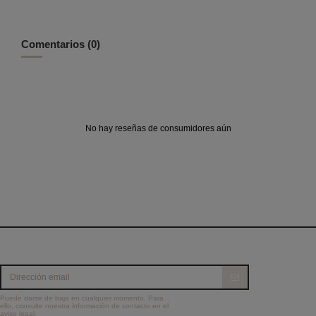
Comentarios (0)
No hay reseñas de consumidores aún
Puede darse de baja en cualquier momento. Para
ello, consulte nuestra información de contacto en el
aviso legal.