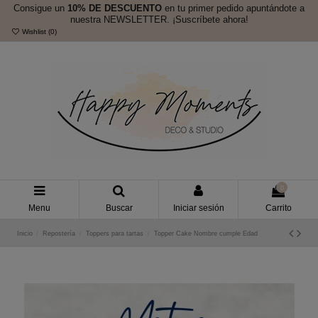
Consigue un
10% DE DESCUENTO
en tu primer pedido apuntándote a
nuestra NEWSLETTER. ¡Suscríbete ahora!
Wishlist (
0
)
0
Menu
Buscar
Iniciar sesión
Carrito
Inicio
Repostería
Toppers para tartas
Topper Cake Nombre cumple Edad